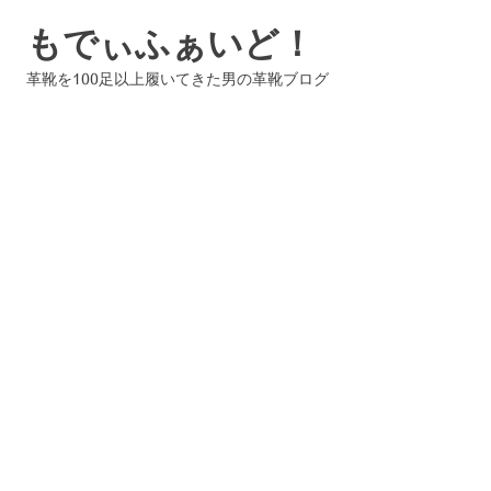
コ
もでぃふぁいど！
ン
テ
革靴を100足以上履いてきた男の革靴ブログ
ン
ツ
へ
ス
キ
ッ
プ