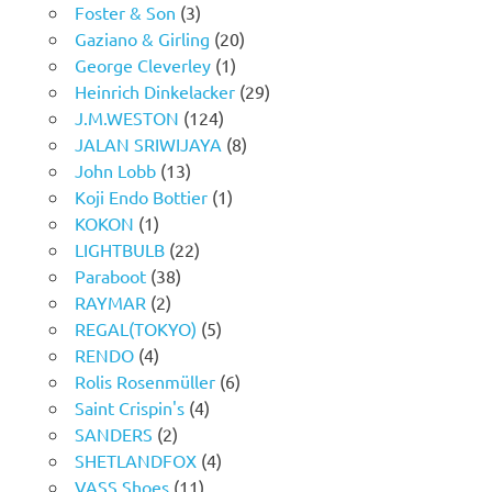
Foster & Son
(3)
Gaziano & Girling
(20)
George Cleverley
(1)
Heinrich Dinkelacker
(29)
J.M.WESTON
(124)
JALAN SRIWIJAYA
(8)
John Lobb
(13)
Koji Endo Bottier
(1)
KOKON
(1)
LIGHTBULB
(22)
Paraboot
(38)
RAYMAR
(2)
REGAL(TOKYO)
(5)
RENDO
(4)
Rolis Rosenmüller
(6)
Saint Crispin's
(4)
SANDERS
(2)
SHETLANDFOX
(4)
VASS Shoes
(11)