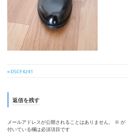
前
投
DSCF4241
の
稿
記
事:
ナ
返信を残す
ビ
ゲ
メールアドレスが公開されることはありません。
※
が
付いている欄は必須項目です