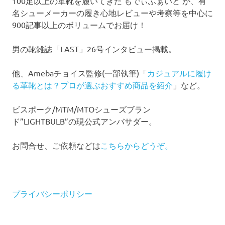
100足以上の革靴を履いてきた もでぃふぁいど が、有
名シューメーカーの履き心地レビューや考察等を中心に
900記事以上のボリュームでお届け！
男の靴雑誌「LAST」26号インタビュー掲載。
他、Amebaチョイス監修(一部執筆)「
カジュアルに履け
る革靴とは？プロが選ぶおすすめ商品を紹介
」など。
ビスポーク/MTM/MTOシューズブラン
ド”LIGHTBULB”の現公式アンバサダー。
お問合せ、ご依頼などは
こちらからどうぞ。
プライバシーポリシー