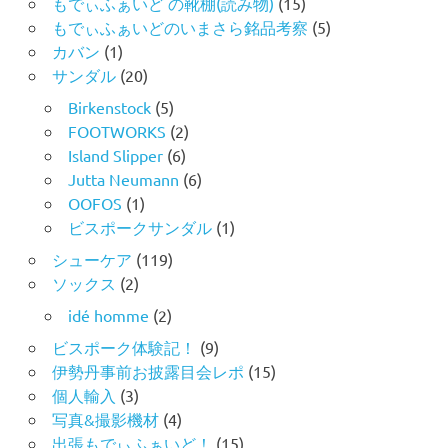
もでぃふぁいど の靴棚(読み物)
(15)
もでぃふぁいどのいまさら銘品考察
(5)
カバン
(1)
サンダル
(20)
Birkenstock
(5)
FOOTWORKS
(2)
Island Slipper
(6)
Jutta Neumann
(6)
OOFOS
(1)
ビスポークサンダル
(1)
シューケア
(119)
ソックス
(2)
idé homme
(2)
ビスポーク体験記！
(9)
伊勢丹事前お披露目会レポ
(15)
個人輸入
(3)
写真&撮影機材
(4)
出張もでぃふぁいど！
(15)