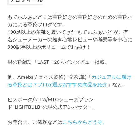
ブ
もでぃふぁいど！は革靴好きの革靴好きのための革靴バ
カによる革靴ブログです。
100足以上の革靴を履いてきた もでぃふぁいど が、有
名シューメーカーの履き心地レビューや考察等を中心に
900記事以上のボリュームでお届け！
男の靴雑誌「LAST」26号インタビュー掲載。
他、Amebaチョイス監修(一部執筆)「
カジュアルに履け
る革靴とは？プロが選ぶおすすめ商品を紹介
」など。
ビスポーク/MTM/MTOシューズブラン
ド”LIGHTBULB”の現公式アンバサダー。
お問合せ、ご依頼などは
こちらからどうぞ。