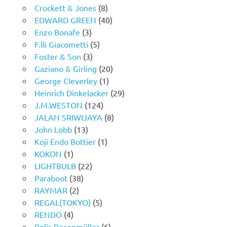
Crockett & Jones
(8)
EDWARD GREEN
(40)
Enzo Bonafe
(3)
F.lli Giacometti
(5)
Foster & Son
(3)
Gaziano & Girling
(20)
George Cleverley
(1)
Heinrich Dinkelacker
(29)
J.M.WESTON
(124)
JALAN SRIWIJAYA
(8)
John Lobb
(13)
Koji Endo Bottier
(1)
KOKON
(1)
LIGHTBULB
(22)
Paraboot
(38)
RAYMAR
(2)
REGAL(TOKYO)
(5)
RENDO
(4)
Rolis Rosenmüller
(6)