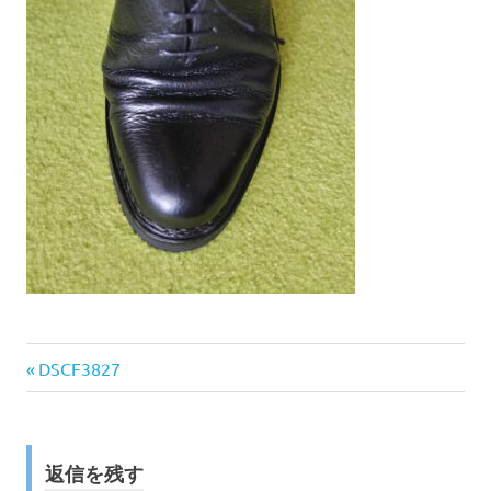
前
投
DSCF3827
の
稿
記
事:
ナ
返信を残す