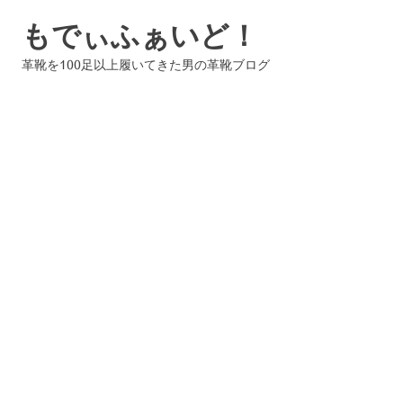
コ
もでぃふぁいど！
ン
テ
革靴を100足以上履いてきた男の革靴ブログ
ン
ツ
へ
ス
キ
ッ
プ