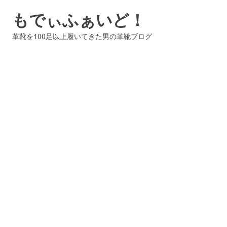
コ
もでぃふぁいど！
ン
テ
革靴を100足以上履いてきた男の革靴ブログ
ン
ツ
へ
ス
キ
ッ
プ