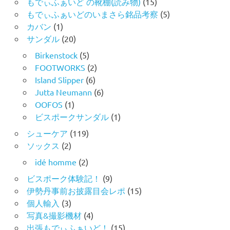
もでぃふぁいど の靴棚(読み物)
(15)
もでぃふぁいどのいまさら銘品考察
(5)
カバン
(1)
サンダル
(20)
Birkenstock
(5)
FOOTWORKS
(2)
Island Slipper
(6)
Jutta Neumann
(6)
OOFOS
(1)
ビスポークサンダル
(1)
シューケア
(119)
ソックス
(2)
idé homme
(2)
ビスポーク体験記！
(9)
伊勢丹事前お披露目会レポ
(15)
個人輸入
(3)
写真&撮影機材
(4)
出張もでぃふぁいど！
(15)