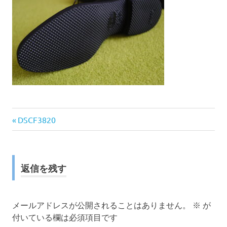
前
投
DSCF3820
の
稿
記
事:
ナ
返信を残す
ビ
ゲ
メールアドレスが公開されることはありません。
※
が
付いている欄は必須項目です