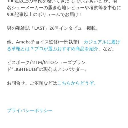
100足以上の革靴を履いてきた もでぃふぁいど が、有
名シューメーカーの履き心地レビューや考察等を中心に
900記事以上のボリュームでお届け！
男の靴雑誌「LAST」26号インタビュー掲載。
他、Amebaチョイス監修(一部執筆)「
カジュアルに履け
る革靴とは？プロが選ぶおすすめ商品を紹介
」など。
ビスポーク/MTM/MTOシューズブラン
ド”LIGHTBULB”の現公式アンバサダー。
お問合せ、ご依頼などは
こちらからどうぞ。
プライバシーポリシー