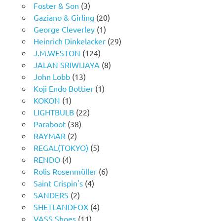
Foster & Son
(3)
Gaziano & Girling
(20)
George Cleverley
(1)
Heinrich Dinkelacker
(29)
J.M.WESTON
(124)
JALAN SRIWIJAYA
(8)
John Lobb
(13)
Koji Endo Bottier
(1)
KOKON
(1)
LIGHTBULB
(22)
Paraboot
(38)
RAYMAR
(2)
REGAL(TOKYO)
(5)
RENDO
(4)
Rolis Rosenmüller
(6)
Saint Crispin's
(4)
SANDERS
(2)
SHETLANDFOX
(4)
VASS Shoes
(11)