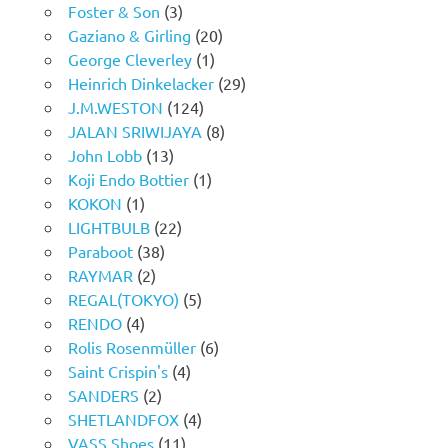
Foster & Son
(3)
Gaziano & Girling
(20)
George Cleverley
(1)
Heinrich Dinkelacker
(29)
J.M.WESTON
(124)
JALAN SRIWIJAYA
(8)
John Lobb
(13)
Koji Endo Bottier
(1)
KOKON
(1)
LIGHTBULB
(22)
Paraboot
(38)
RAYMAR
(2)
REGAL(TOKYO)
(5)
RENDO
(4)
Rolis Rosenmüller
(6)
Saint Crispin's
(4)
SANDERS
(2)
SHETLANDFOX
(4)
VASS Shoes
(11)