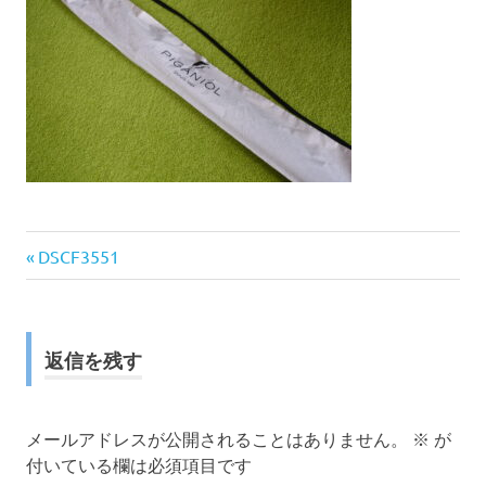
前
投
DSCF3551
の
稿
記
事:
ナ
返信を残す
ビ
ゲ
メールアドレスが公開されることはありません。
※
が
付いている欄は必須項目です