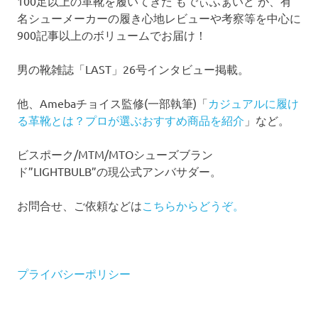
100足以上の革靴を履いてきた もでぃふぁいど が、有
名シューメーカーの履き心地レビューや考察等を中心に
900記事以上のボリュームでお届け！
男の靴雑誌「LAST」26号インタビュー掲載。
他、Amebaチョイス監修(一部執筆)「
カジュアルに履け
る革靴とは？プロが選ぶおすすめ商品を紹介
」など。
ビスポーク/MTM/MTOシューズブラン
ド”LIGHTBULB”の現公式アンバサダー。
お問合せ、ご依頼などは
こちらからどうぞ。
プライバシーポリシー