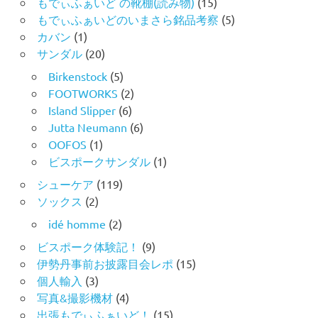
もでぃふぁいど の靴棚(読み物)
(15)
もでぃふぁいどのいまさら銘品考察
(5)
カバン
(1)
サンダル
(20)
Birkenstock
(5)
FOOTWORKS
(2)
Island Slipper
(6)
Jutta Neumann
(6)
OOFOS
(1)
ビスポークサンダル
(1)
シューケア
(119)
ソックス
(2)
idé homme
(2)
ビスポーク体験記！
(9)
伊勢丹事前お披露目会レポ
(15)
個人輸入
(3)
写真&撮影機材
(4)
出張もでぃふぁいど！
(15)