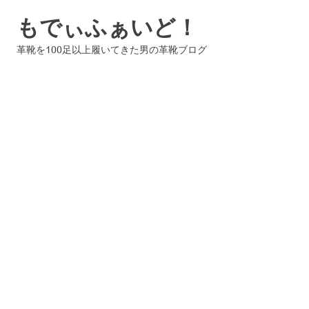
コ
もでぃふぁいど！
ン
テ
革靴を100足以上履いてきた男の革靴ブログ
ン
ツ
へ
ス
キ
ッ
プ