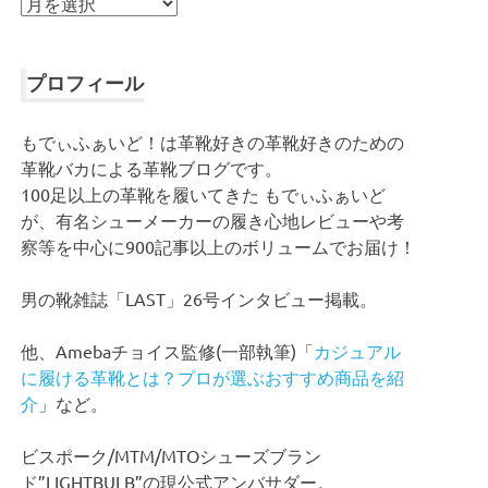
ア
ー
カ
イ
プロフィール
ブ
もでぃふぁいど！は革靴好きの革靴好きのための
革靴バカによる革靴ブログです。
100足以上の革靴を履いてきた もでぃふぁいど
が、有名シューメーカーの履き心地レビューや考
察等を中心に900記事以上のボリュームでお届け！
男の靴雑誌「LAST」26号インタビュー掲載。
他、Amebaチョイス監修(一部執筆)「
カジュアル
に履ける革靴とは？プロが選ぶおすすめ商品を紹
介
」など。
ビスポーク/MTM/MTOシューズブラン
ド”LIGHTBULB”の現公式アンバサダー。