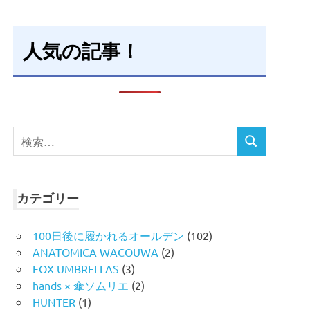
人気の記事！
検
検
索
索
対
象:
カテゴリー
100日後に履かれるオールデン
(102)
ANATOMICA WACOUWA
(2)
FOX UMBRELLAS
(3)
hands × 傘ソムリエ
(2)
HUNTER
(1)