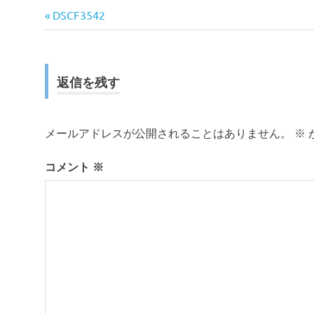
前
投
DSCF3542
の
稿
記
事:
ナ
返信を残す
ビ
ゲ
メールアドレスが公開されることはありません。
※
ー
コメント
※
シ
ョ
ン