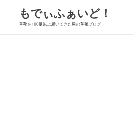
コ
もでぃふぁいど！
ン
テ
革靴を100足以上履いてきた男の革靴ブログ
ン
ツ
へ
ス
キ
ッ
プ