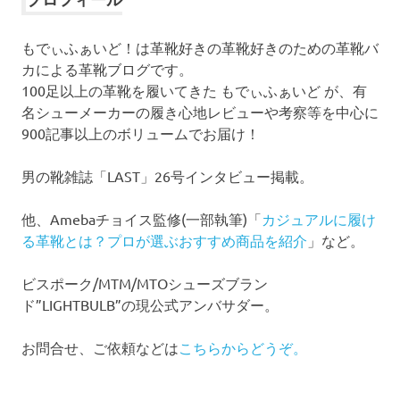
ブ
もでぃふぁいど！は革靴好きの革靴好きのための革靴バ
カによる革靴ブログです。
100足以上の革靴を履いてきた もでぃふぁいど が、有
名シューメーカーの履き心地レビューや考察等を中心に
900記事以上のボリュームでお届け！
男の靴雑誌「LAST」26号インタビュー掲載。
他、Amebaチョイス監修(一部執筆)「
カジュアルに履け
る革靴とは？プロが選ぶおすすめ商品を紹介
」など。
ビスポーク/MTM/MTOシューズブラン
ド”LIGHTBULB”の現公式アンバサダー。
お問合せ、ご依頼などは
こちらからどうぞ。