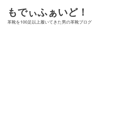
コ
もでぃふぁいど！
ン
テ
革靴を100足以上履いてきた男の革靴ブログ
ン
ツ
へ
ス
キ
ッ
プ