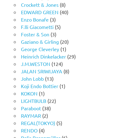
Crockett & Jones
(8)
EDWARD GREEN
(40)
Enzo Bonafe
(3)
F.lli Giacometti
(5)
Foster & Son
(3)
Gaziano & Girling
(20)
George Cleverley
(1)
Heinrich Dinkelacker
(29)
J.M.WESTON
(124)
JALAN SRIWIJAYA
(8)
John Lobb
(13)
Koji Endo Bottier
(1)
KOKON
(1)
LIGHTBULB
(22)
Paraboot
(38)
RAYMAR
(2)
REGAL(TOKYO)
(5)
RENDO
(4)
Rolis Rosenmüller
(6)