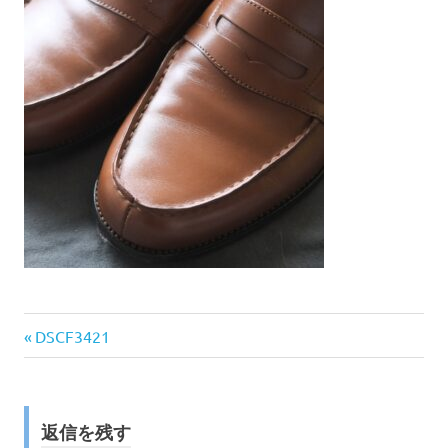
前
投
DSCF3421
の
稿
記
事:
ナ
返信を残す