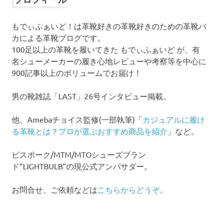
ブ
もでぃふぁいど！は革靴好きの革靴好きのための革靴バ
カによる革靴ブログです。
100足以上の革靴を履いてきた もでぃふぁいど が、有
名シューメーカーの履き心地レビューや考察等を中心に
900記事以上のボリュームでお届け！
男の靴雑誌「LAST」26号インタビュー掲載。
他、Amebaチョイス監修(一部執筆)「
カジュアルに履け
る革靴とは？プロが選ぶおすすめ商品を紹介
」など。
ビスポーク/MTM/MTOシューズブラン
ド”LIGHTBULB”の現公式アンバサダー。
お問合せ、ご依頼などは
こちらからどうぞ。