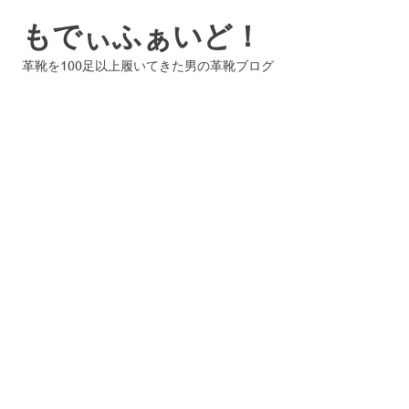
コ
もでぃふぁいど！
ン
テ
革靴を100足以上履いてきた男の革靴ブログ
ン
ツ
へ
ス
キ
ッ
プ