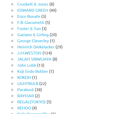
Crockett & Jones
(8)
EDWARD GREEN
(40)
Enzo Bonafe
(3)
F.lli Giacometti
(5)
Foster & Son
(3)
Gaziano & Girling
(20)
George Cleverley
(1)
Heinrich Dinkelacker
(29)
J.M.WESTON
(124)
JALAN SRIWIJAYA
(8)
John Lobb
(13)
Koji Endo Bottier
(1)
KOKON
(1)
LIGHTBULB
(22)
Paraboot
(38)
RAYMAR
(2)
REGAL(TOKYO)
(5)
RENDO
(4)
Rolis Rosenmüller
(6)