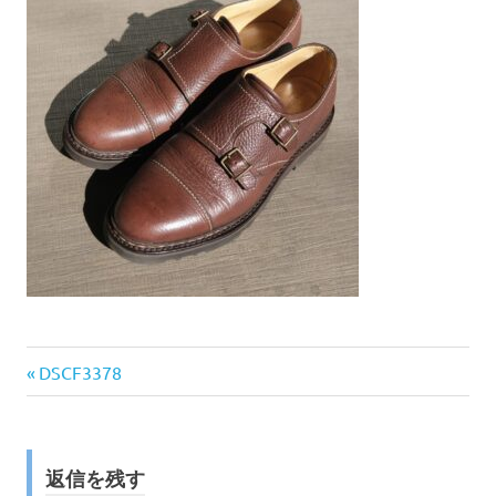
前
投
DSCF3378
の
稿
記
事:
ナ
返信を残す