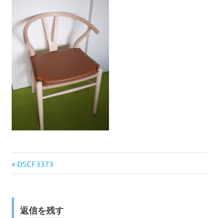
前
投
DSCF3373
の
稿
記
事:
ナ
返信を残す