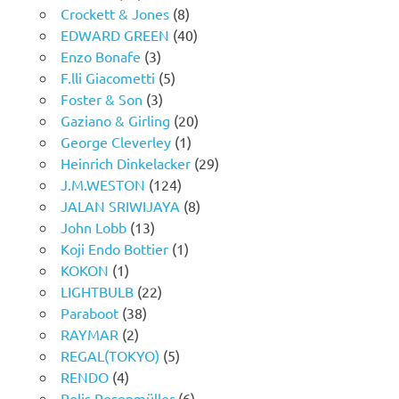
Crockett & Jones
(8)
EDWARD GREEN
(40)
Enzo Bonafe
(3)
F.lli Giacometti
(5)
Foster & Son
(3)
Gaziano & Girling
(20)
George Cleverley
(1)
Heinrich Dinkelacker
(29)
J.M.WESTON
(124)
JALAN SRIWIJAYA
(8)
John Lobb
(13)
Koji Endo Bottier
(1)
KOKON
(1)
LIGHTBULB
(22)
Paraboot
(38)
RAYMAR
(2)
REGAL(TOKYO)
(5)
RENDO
(4)
Rolis Rosenmüller
(6)