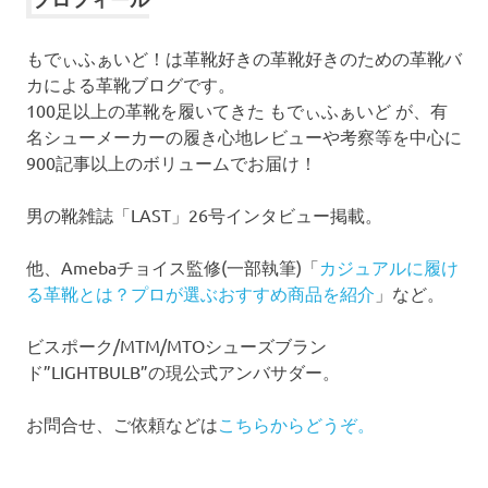
ブ
もでぃふぁいど！は革靴好きの革靴好きのための革靴バ
カによる革靴ブログです。
100足以上の革靴を履いてきた もでぃふぁいど が、有
名シューメーカーの履き心地レビューや考察等を中心に
900記事以上のボリュームでお届け！
男の靴雑誌「LAST」26号インタビュー掲載。
他、Amebaチョイス監修(一部執筆)「
カジュアルに履け
る革靴とは？プロが選ぶおすすめ商品を紹介
」など。
ビスポーク/MTM/MTOシューズブラン
ド”LIGHTBULB”の現公式アンバサダー。
お問合せ、ご依頼などは
こちらからどうぞ。