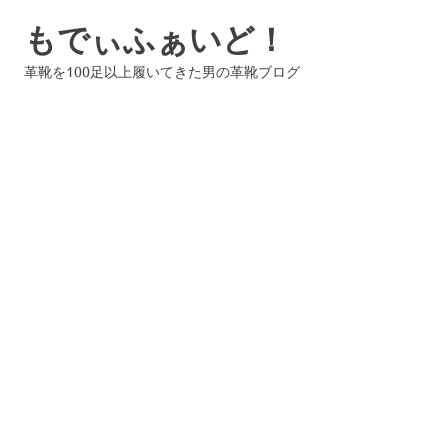
コ
もでぃふぁいど！
ン
テ
革靴を100足以上履いてきた男の革靴ブログ
ン
ツ
へ
ス
キ
ッ
プ