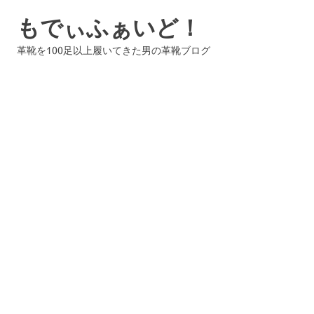
コ
もでぃふぁいど！
ン
テ
革靴を100足以上履いてきた男の革靴ブログ
ン
ツ
へ
ス
キ
ッ
プ