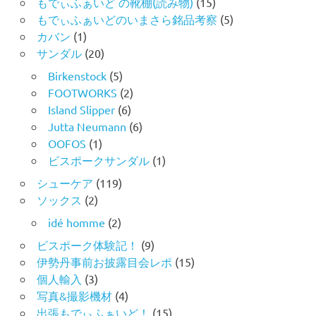
もでぃふぁいど の靴棚(読み物)
(15)
もでぃふぁいどのいまさら銘品考察
(5)
カバン
(1)
サンダル
(20)
Birkenstock
(5)
FOOTWORKS
(2)
Island Slipper
(6)
Jutta Neumann
(6)
OOFOS
(1)
ビスポークサンダル
(1)
シューケア
(119)
ソックス
(2)
idé homme
(2)
ビスポーク体験記！
(9)
伊勢丹事前お披露目会レポ
(15)
個人輸入
(3)
写真&撮影機材
(4)
出張もでぃふぁいど！
(15)