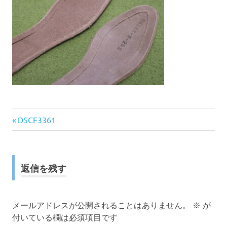
前
投
DSCF3361
の
稿
記
事:
ナ
返信を残す
ビ
ゲ
メールアドレスが公開されることはありません。
※
が
付いている欄は必須項目です