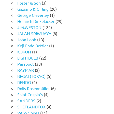
Foster & Son
(3)
Gaziano & Girling
(20)
George Cleverley
(1)
Heinrich Dinkelacker
(29)
J.M.WESTON
(124)
JALAN SRIWIJAYA
(8)
John Lobb
(13)
Koji Endo Bottier
(1)
KOKON
(1)
LIGHTBULB
(22)
Paraboot
(38)
RAYMAR
(2)
REGAL(TOKYO)
(5)
RENDO
(4)
Rolis Rosenmüller
(6)
Saint Crispin's
(4)
SANDERS
(2)
SHETLANDFOX
(4)
VASS Shoes
(11)