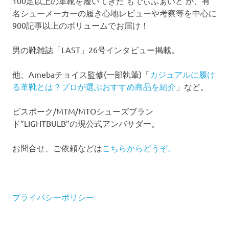
100足以上の革靴を履いてきた もでぃふぁいど が、有
名シューメーカーの履き心地レビューや考察等を中心に
900記事以上のボリュームでお届け！
男の靴雑誌「LAST」26号インタビュー掲載。
他、Amebaチョイス監修(一部執筆)「
カジュアルに履け
る革靴とは？プロが選ぶおすすめ商品を紹介
」など。
ビスポーク/MTM/MTOシューズブラン
ド”LIGHTBULB”の現公式アンバサダー。
お問合せ、ご依頼などは
こちらからどうぞ。
プライバシーポリシー