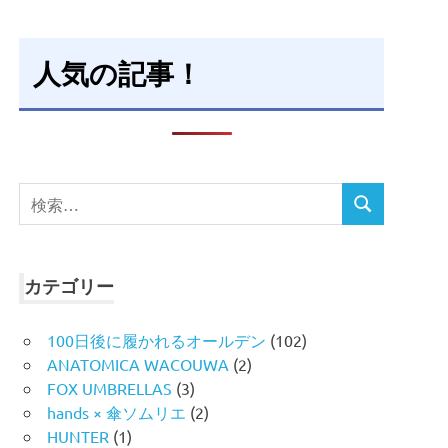
人気の記事！
検
検
索
索
対
象:
カテゴリー
100日後に履かれるオールデン
(102)
ANATOMICA WACOUWA
(2)
FOX UMBRELLAS
(3)
hands × 傘ソムリエ
(2)
HUNTER
(1)