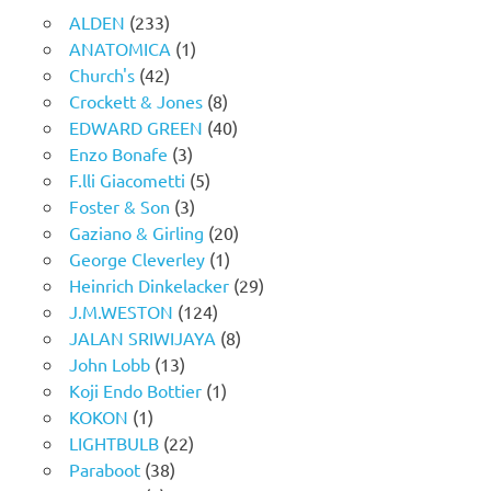
ALDEN
(233)
ANATOMICA
(1)
Church's
(42)
Crockett & Jones
(8)
EDWARD GREEN
(40)
Enzo Bonafe
(3)
F.lli Giacometti
(5)
Foster & Son
(3)
Gaziano & Girling
(20)
George Cleverley
(1)
Heinrich Dinkelacker
(29)
J.M.WESTON
(124)
JALAN SRIWIJAYA
(8)
John Lobb
(13)
Koji Endo Bottier
(1)
KOKON
(1)
LIGHTBULB
(22)
Paraboot
(38)