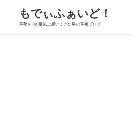
コ
もでぃふぁいど！
ン
テ
革靴を100足以上履いてきた男の革靴ブログ
ン
ツ
へ
ス
キ
ッ
プ