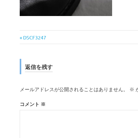
前
投
DSCF3247
の
稿
記
事:
ナ
返信を残す
ビ
ゲ
メールアドレスが公開されることはありません。
※
ー
コメント
※
シ
ョ