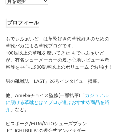
ア
ー
カ
イ
プロフィール
ブ
もでぃふぁいど！は革靴好きの革靴好きのための
革靴バカによる革靴ブログです。
100足以上の革靴を履いてきた もでぃふぁいど
が、有名シューメーカーの履き心地レビューや考
察等を中心に900記事以上のボリュームでお届け！
男の靴雑誌「LAST」26号インタビュー掲載。
他、Amebaチョイス監修(一部執筆)「
カジュアル
に履ける革靴とは？プロが選ぶおすすめ商品を紹
介
」など。
ビスポーク/MTM/MTOシューズブラン
ド”LIGHTBULB”の現公式アンバサダー。