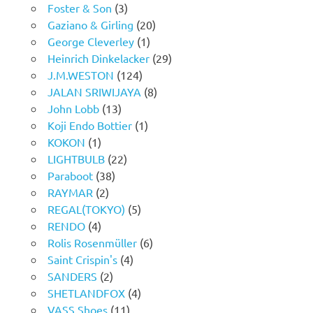
Foster & Son
(3)
Gaziano & Girling
(20)
George Cleverley
(1)
Heinrich Dinkelacker
(29)
J.M.WESTON
(124)
JALAN SRIWIJAYA
(8)
John Lobb
(13)
Koji Endo Bottier
(1)
KOKON
(1)
LIGHTBULB
(22)
Paraboot
(38)
RAYMAR
(2)
REGAL(TOKYO)
(5)
RENDO
(4)
Rolis Rosenmüller
(6)
Saint Crispin's
(4)
SANDERS
(2)
SHETLANDFOX
(4)
VASS Shoes
(11)