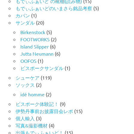
もでぃふぁいど の靴棚(読み物)
(15)
もでぃふぁいどのいまさら銘品考察
(5)
カバン
(1)
サンダル
(20)
Birkenstock
(5)
FOOTWORKS
(2)
Island Slipper
(6)
Jutta Neumann
(6)
OOFOS
(1)
ビスポークサンダル
(1)
シューケア
(119)
ソックス
(2)
idé homme
(2)
ビスポーク体験記！
(9)
伊勢丹事前お披露目会レポ
(15)
個人輸入
(3)
写真&撮影機材
(4)
出張もでぃふぁいど！
(15)