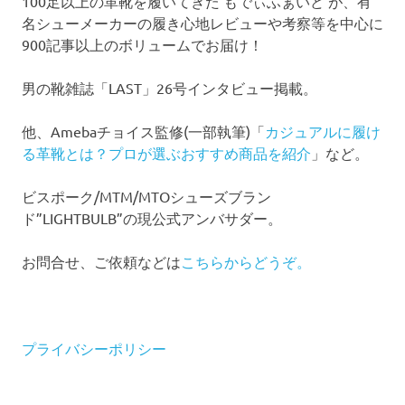
100足以上の革靴を履いてきた もでぃふぁいど が、有
名シューメーカーの履き心地レビューや考察等を中心に
900記事以上のボリュームでお届け！
男の靴雑誌「LAST」26号インタビュー掲載。
他、Amebaチョイス監修(一部執筆)「
カジュアルに履け
る革靴とは？プロが選ぶおすすめ商品を紹介
」など。
ビスポーク/MTM/MTOシューズブラン
ド”LIGHTBULB”の現公式アンバサダー。
お問合せ、ご依頼などは
こちらからどうぞ。
プライバシーポリシー