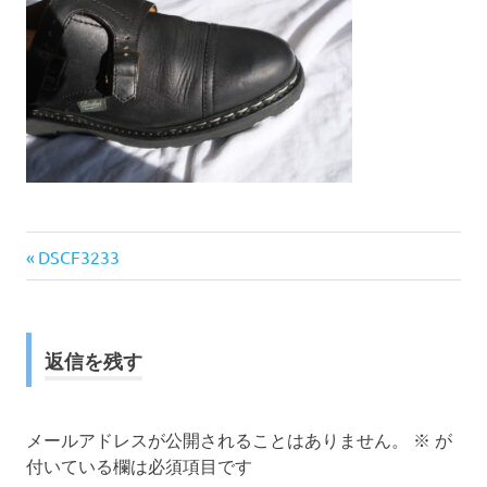
前
投
DSCF3233
の
稿
記
事:
ナ
返信を残す
ビ
ゲ
メールアドレスが公開されることはありません。
※
が
付いている欄は必須項目です