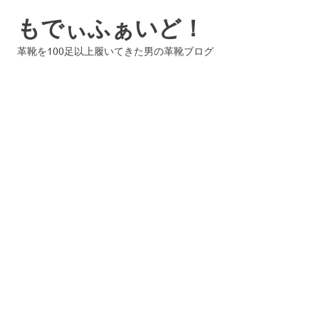
コ
もでぃふぁいど！
ン
テ
革靴を100足以上履いてきた男の革靴ブログ
ン
ツ
へ
ス
キ
ッ
プ