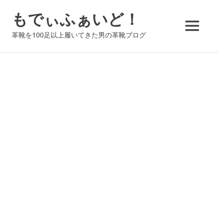
コ
もでぃふぁいど！
ン
テ
MENU
革靴を100足以上履いてきた男の革靴ブログ
ン
ツ
へ
ス
キ
ッ
プ