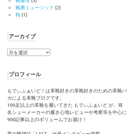
靴磨ミュージック
(2)
鞄
(1)
アーカイブ
ア
ー
カ
イ
プロフィール
ブ
もでぃふぁいど！は革靴好きの革靴好きのための革靴バ
カによる革靴ブログです。
100足以上の革靴を履いてきた もでぃふぁいど が、有
名シューメーカーの履き心地レビューや考察等を中心に
900記事以上のボリュームでお届け！
男の靴雑誌「LAST」26号インタビュー掲載。