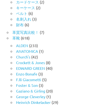
カードケース
(2)
キーケース
(2)
ベルト
(6)
名刺入れ
(3)
財布
(6)
革質写真比較！
(7)
革靴
(618)
ALDEN
(233)
ANATOMICA
(1)
Church's
(42)
Crockett & Jones
(8)
EDWARD GREEN
(40)
Enzo Bonafe
(3)
F.lli Giacometti
(5)
Foster & Son
(3)
Gaziano & Girling
(20)
George Cleverley
(1)
Heinrich Dinkelacker
(29)