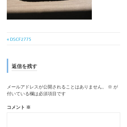
前
投
DSCF2775
の
稿
記
事:
ナ
返信を残す
ビ
ゲ
メールアドレスが公開されることはありません。
※
が
付いている欄は必須項目です
ー
コメント
※
シ
ョ