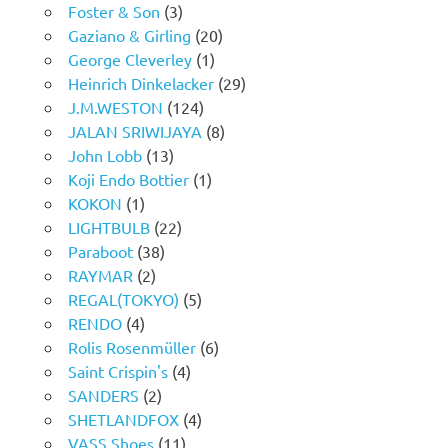
Foster & Son
(3)
Gaziano & Girling
(20)
George Cleverley
(1)
Heinrich Dinkelacker
(29)
J.M.WESTON
(124)
JALAN SRIWIJAYA
(8)
John Lobb
(13)
Koji Endo Bottier
(1)
KOKON
(1)
LIGHTBULB
(22)
Paraboot
(38)
RAYMAR
(2)
REGAL(TOKYO)
(5)
RENDO
(4)
Rolis Rosenmüller
(6)
Saint Crispin's
(4)
SANDERS
(2)
SHETLANDFOX
(4)
VASS Shoes
(11)