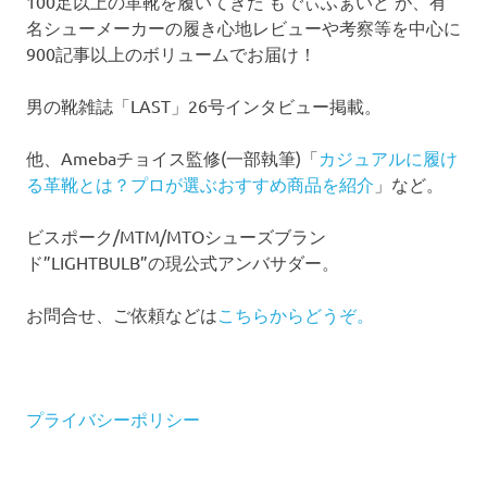
100足以上の革靴を履いてきた もでぃふぁいど が、有
名シューメーカーの履き心地レビューや考察等を中心に
900記事以上のボリュームでお届け！
男の靴雑誌「LAST」26号インタビュー掲載。
他、Amebaチョイス監修(一部執筆)「
カジュアルに履け
る革靴とは？プロが選ぶおすすめ商品を紹介
」など。
ビスポーク/MTM/MTOシューズブラン
ド”LIGHTBULB”の現公式アンバサダー。
お問合せ、ご依頼などは
こちらからどうぞ。
プライバシーポリシー