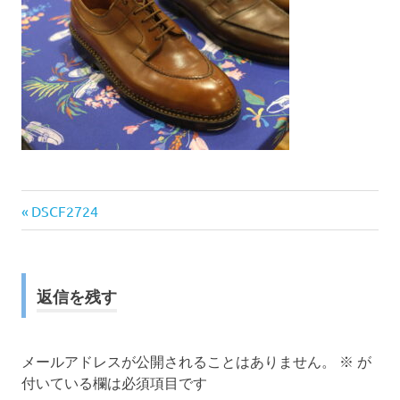
前
投
DSCF2724
の
稿
記
事:
ナ
返信を残す
ビ
ゲ
メールアドレスが公開されることはありません。
※
が
付いている欄は必須項目です