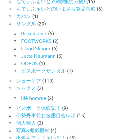
もでぃふぁいど の靴棚(読み物)
(15)
もでぃふぁいどのいまさら銘品考察
(5)
カバン
(1)
サンダル
(20)
Birkenstock
(5)
FOOTWORKS
(2)
Island Slipper
(6)
Jutta Neumann
(6)
OOFOS
(1)
ビスポークサンダル
(1)
シューケア
(119)
ソックス
(2)
idé homme
(2)
ビスポーク体験記！
(9)
伊勢丹事前お披露目会レポ
(15)
個人輸入
(3)
写真&撮影機材
(4)
出張もでぃふぁいど！
(15)