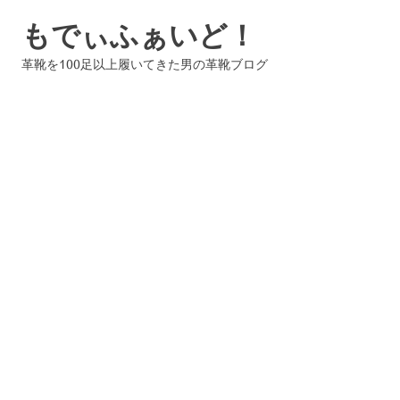
コ
もでぃふぁいど！
ン
テ
革靴を100足以上履いてきた男の革靴ブログ
ン
ツ
へ
ス
キ
ッ
プ