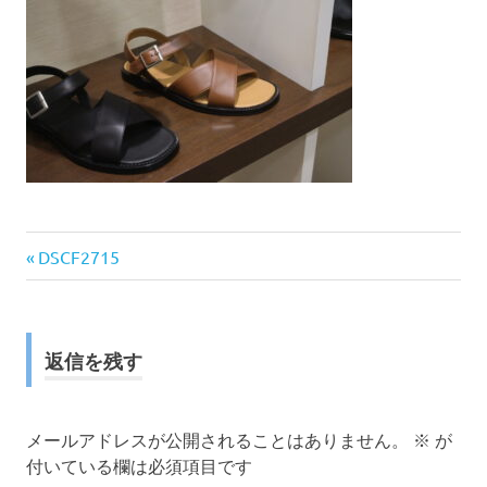
前
投
DSCF2715
の
稿
記
事:
ナ
返信を残す
ビ
ゲ
メールアドレスが公開されることはありません。
※
が
付いている欄は必須項目です