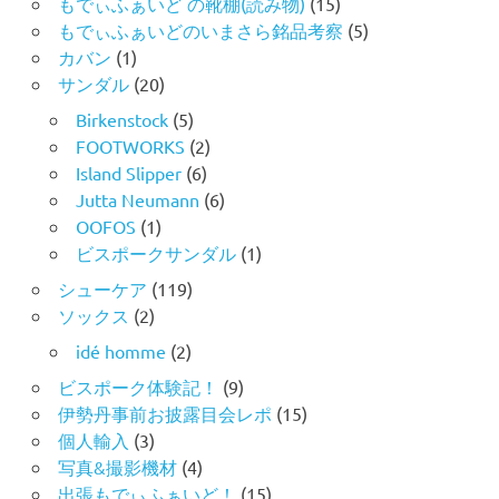
もでぃふぁいど の靴棚(読み物)
(15)
もでぃふぁいどのいまさら銘品考察
(5)
カバン
(1)
サンダル
(20)
Birkenstock
(5)
FOOTWORKS
(2)
Island Slipper
(6)
Jutta Neumann
(6)
OOFOS
(1)
ビスポークサンダル
(1)
シューケア
(119)
ソックス
(2)
idé homme
(2)
ビスポーク体験記！
(9)
伊勢丹事前お披露目会レポ
(15)
個人輸入
(3)
写真&撮影機材
(4)
出張もでぃふぁいど！
(15)