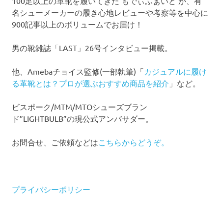
100足以上の革靴を履いてきた もでぃふぁいど が、有
名シューメーカーの履き心地レビューや考察等を中心に
900記事以上のボリュームでお届け！
男の靴雑誌「LAST」26号インタビュー掲載。
他、Amebaチョイス監修(一部執筆)「
カジュアルに履け
る革靴とは？プロが選ぶおすすめ商品を紹介
」など。
ビスポーク/MTM/MTOシューズブラン
ド”LIGHTBULB”の現公式アンバサダー。
お問合せ、ご依頼などは
こちらからどうぞ。
プライバシーポリシー