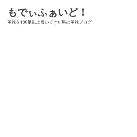
コ
もでぃふぁいど！
ン
テ
革靴を100足以上履いてきた男の革靴ブログ
ン
ツ
へ
ス
キ
ッ
プ