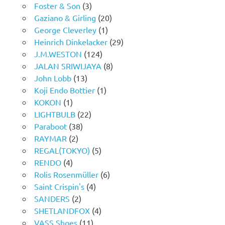
Foster & Son
(3)
Gaziano & Girling
(20)
George Cleverley
(1)
Heinrich Dinkelacker
(29)
J.M.WESTON
(124)
JALAN SRIWIJAYA
(8)
John Lobb
(13)
Koji Endo Bottier
(1)
KOKON
(1)
LIGHTBULB
(22)
Paraboot
(38)
RAYMAR
(2)
REGAL(TOKYO)
(5)
RENDO
(4)
Rolis Rosenmüller
(6)
Saint Crispin's
(4)
SANDERS
(2)
SHETLANDFOX
(4)
VASS Shoes
(11)