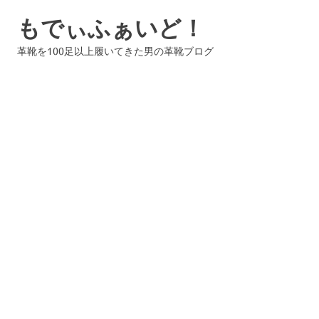
コ
もでぃふぁいど！
ン
テ
革靴を100足以上履いてきた男の革靴ブログ
ン
ツ
へ
ス
キ
ッ
プ