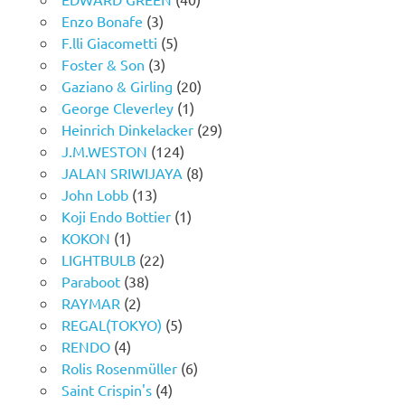
Enzo Bonafe
(3)
F.lli Giacometti
(5)
Foster & Son
(3)
Gaziano & Girling
(20)
George Cleverley
(1)
Heinrich Dinkelacker
(29)
J.M.WESTON
(124)
JALAN SRIWIJAYA
(8)
John Lobb
(13)
Koji Endo Bottier
(1)
KOKON
(1)
LIGHTBULB
(22)
Paraboot
(38)
RAYMAR
(2)
REGAL(TOKYO)
(5)
RENDO
(4)
Rolis Rosenmüller
(6)
Saint Crispin's
(4)