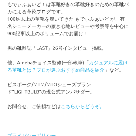
もでぃふぁいど！は革靴好きの革靴好きのための革靴バ
カによる革靴ブログです。
100足以上の革靴を履いてきた もでぃふぁいど が、有
名シューメーカーの履き心地レビューや考察等を中心に
900記事以上のボリュームでお届け！
男の靴雑誌「LAST」26号インタビュー掲載。
他、Amebaチョイス監修(一部執筆)「
カジュアルに履け
る革靴とは？プロが選ぶおすすめ商品を紹介
」など。
ビスポーク/MTM/MTOシューズブラン
ド”LIGHTBULB”の現公式アンバサダー。
お問合せ、ご依頼などは
こちらからどうぞ。
プライバシーポリシー