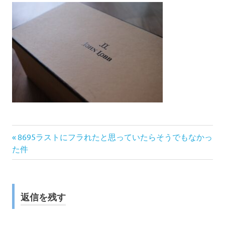
前
投
8695ラストにフラれたと思っていたらそうでもなかっ
の
た件
稿
記
事:
ナ
返信を残す
ビ
ゲ