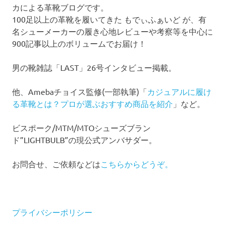
カによる革靴ブログです。
100足以上の革靴を履いてきた もでぃふぁいど が、有
名シューメーカーの履き心地レビューや考察等を中心に
900記事以上のボリュームでお届け！
男の靴雑誌「LAST」26号インタビュー掲載。
他、Amebaチョイス監修(一部執筆)「
カジュアルに履け
る革靴とは？プロが選ぶおすすめ商品を紹介
」など。
ビスポーク/MTM/MTOシューズブラン
ド”LIGHTBULB”の現公式アンバサダー。
お問合せ、ご依頼などは
こちらからどうぞ。
プライバシーポリシー