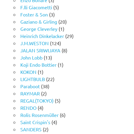
F.lli Giacometti
(5)
Foster & Son
(3)
Gaziano & Girling
(20)
George Cleverley
(1)
Heinrich Dinkelacker
(29)
J.M.WESTON
(124)
JALAN SRIWIJAYA
(8)
John Lobb
(13)
Koji Endo Bottier
(1)
KOKON
(1)
LIGHTBULB
(22)
Paraboot
(38)
RAYMAR
(2)
REGAL(TOKYO)
(5)
RENDO
(4)
Rolis Rosenmüller
(6)
Saint Crispin's
(4)
SANDERS
(2)