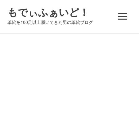
コ
もでぃふぁいど！
ン
テ
MENU
革靴を100足以上履いてきた男の革靴ブログ
ン
ツ
へ
ス
キ
ッ
プ