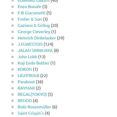
Enzo Bonafe
(3)
F.lli Giacometti
(5)
Foster & Son
(3)
Gaziano & Girling
(20)
George Cleverley
(1)
Heinrich Dinkelacker
(29)
J.M.WESTON
(124)
JALAN SRIWIJAYA
(8)
John Lobb
(13)
Koji Endo Bottier
(1)
KOKON
(1)
LIGHTBULB
(22)
Paraboot
(38)
RAYMAR
(2)
REGAL(TOKYO)
(5)
RENDO
(4)
Rolis Rosenmüller
(6)
Saint Crispin's
(4)