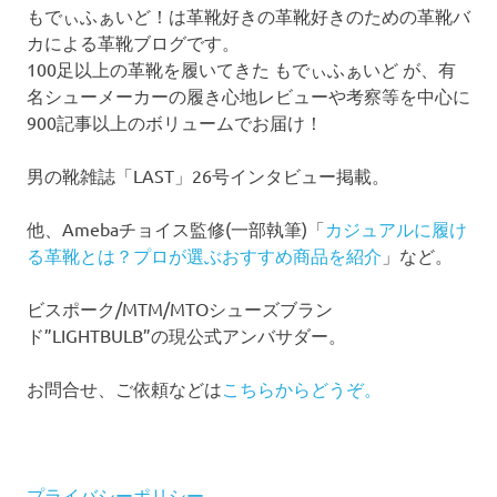
もでぃふぁいど！は革靴好きの革靴好きのための革靴バ
カによる革靴ブログです。
100足以上の革靴を履いてきた もでぃふぁいど が、有
名シューメーカーの履き心地レビューや考察等を中心に
900記事以上のボリュームでお届け！
男の靴雑誌「LAST」26号インタビュー掲載。
他、Amebaチョイス監修(一部執筆)「
カジュアルに履け
る革靴とは？プロが選ぶおすすめ商品を紹介
」など。
ビスポーク/MTM/MTOシューズブラン
ド”LIGHTBULB”の現公式アンバサダー。
お問合せ、ご依頼などは
こちらからどうぞ。
プライバシーポリシー