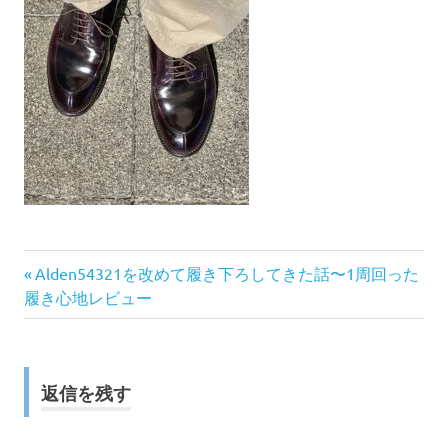
前
投
Alden54321を改めて履き下ろしてきた話〜1周回った
の
履き心地レビュー
稿
記
事:
ナ
返信を残す
ビ