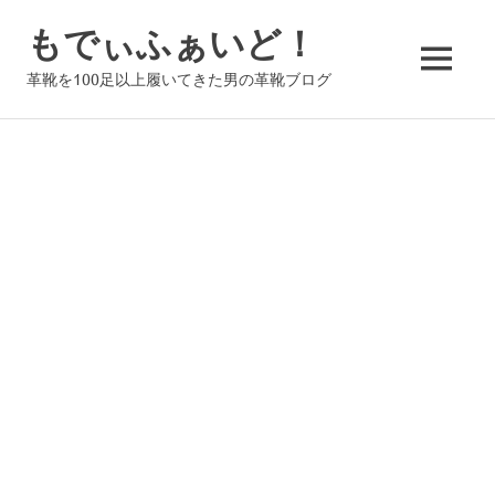
コ
もでぃふぁいど！
ン
テ
MENU
革靴を100足以上履いてきた男の革靴ブログ
ン
ツ
へ
ス
キ
ッ
プ