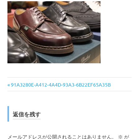
前
投
91A3280E-A412-4A4D-93A3-6B22EF65A35B
の
稿
記
事:
ナ
返信を残す
ビ
ゲ
メールアドレスが公開されることはありません。
※
が