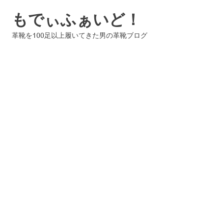
コ
もでぃふぁいど！
ン
テ
革靴を100足以上履いてきた男の革靴ブログ
ン
ツ
へ
ス
キ
ッ
プ