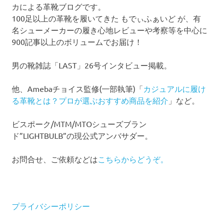
カによる革靴ブログです。
100足以上の革靴を履いてきた もでぃふぁいど が、有
名シューメーカーの履き心地レビューや考察等を中心に
900記事以上のボリュームでお届け！
男の靴雑誌「LAST」26号インタビュー掲載。
他、Amebaチョイス監修(一部執筆)「
カジュアルに履け
る革靴とは？プロが選ぶおすすめ商品を紹介
」など。
ビスポーク/MTM/MTOシューズブラン
ド”LIGHTBULB”の現公式アンバサダー。
お問合せ、ご依頼などは
こちらからどうぞ。
プライバシーポリシー