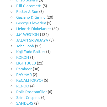
F.lli Giacometti
(5)
Foster & Son
(3)
Gaziano & Girling
(20)
George Cleverley
(1)
Heinrich Dinkelacker
(29)
J.M.WESTON
(124)
JALAN SRIWIJAYA
(8)
John Lobb
(13)
Koji Endo Bottier
(1)
KOKON
(1)
LIGHTBULB
(22)
Paraboot
(38)
RAYMAR
(2)
REGAL(TOKYO)
(5)
RENDO
(4)
Rolis Rosenmüller
(6)
Saint Crispin's
(4)
SANDERS
(2)