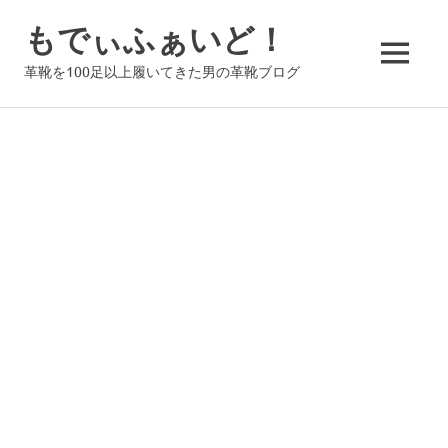
コ
もでぃふぁいど！
ン
テ
MENU
革靴を100足以上履いてきた男の革靴ブログ
ン
ツ
へ
ス
キ
ッ
プ