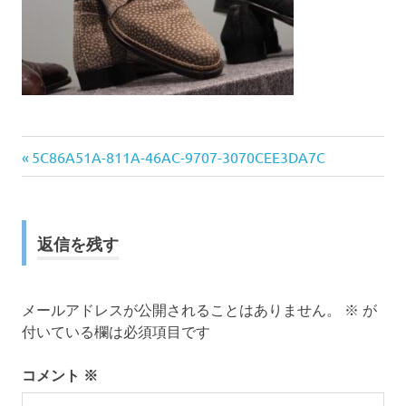
前
投
5C86A51A-811A-46AC-9707-3070CEE3DA7C
の
稿
記
事:
ナ
返信を残す
ビ
ゲ
メールアドレスが公開されることはありません。
※
が
付いている欄は必須項目です
ー
コメント
※
シ