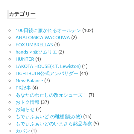
対
象:
カテゴリー
100日後に履かれるオールデン
(102)
ANATOMICA WACOUWA
(2)
FOX UMBRELLAS
(3)
hands × 傘ソムリエ
(2)
HUNTER
(1)
LAKOTA HOUSE(K.T. Lewiston)
(1)
LIGHTBULB公式アンバサダー
(41)
New Balance
(7)
PR記事
(4)
あなたのわたしの改元シューズ！
(7)
おトク情報
(37)
お知らせ
(2)
もでぃふぁいど の靴棚(読み物)
(15)
もでぃふぁいどのいまさら銘品考察
(5)
カバン
(1)