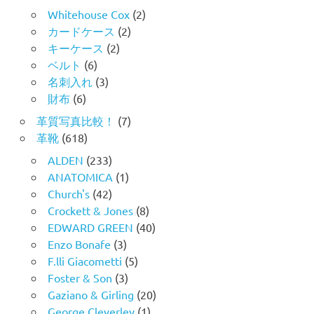
Whitehouse Cox
(2)
カードケース
(2)
キーケース
(2)
ベルト
(6)
名刺入れ
(3)
財布
(6)
革質写真比較！
(7)
革靴
(618)
ALDEN
(233)
ANATOMICA
(1)
Church's
(42)
Crockett & Jones
(8)
EDWARD GREEN
(40)
Enzo Bonafe
(3)
F.lli Giacometti
(5)
Foster & Son
(3)
Gaziano & Girling
(20)
George Cleverley
(1)