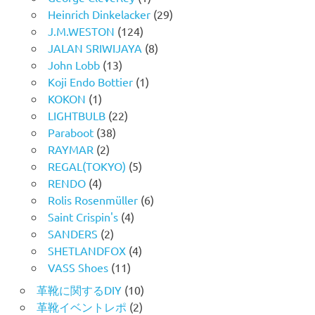
Heinrich Dinkelacker
(29)
J.M.WESTON
(124)
JALAN SRIWIJAYA
(8)
John Lobb
(13)
Koji Endo Bottier
(1)
KOKON
(1)
LIGHTBULB
(22)
Paraboot
(38)
RAYMAR
(2)
REGAL(TOKYO)
(5)
RENDO
(4)
Rolis Rosenmüller
(6)
Saint Crispin's
(4)
SANDERS
(2)
SHETLANDFOX
(4)
VASS Shoes
(11)
革靴に関するDIY
(10)
革靴イベントレポ
(2)