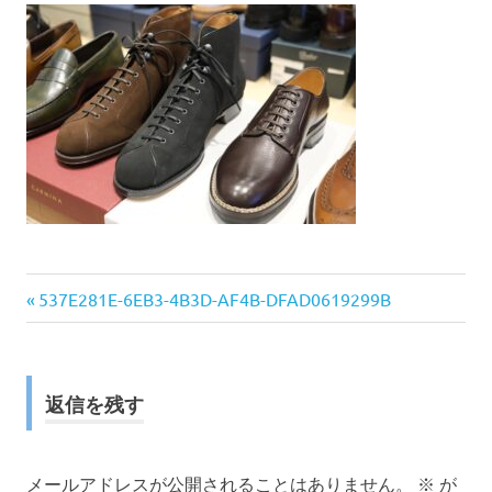
前
投
537E281E-6EB3-4B3D-AF4B-DFAD0619299B
の
稿
記
事:
ナ
返信を残す
ビ
ゲ
メールアドレスが公開されることはありません。
※
が