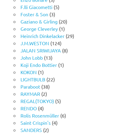
F.lli Giacometti
(5)
Foster & Son
(3)
Gaziano & Girling
(20)
George Cleverley
(1)
Heinrich Dinkelacker
(29)
J.M.WESTON
(124)
JALAN SRIWIJAYA
(8)
John Lobb
(13)
Koji Endo Bottier
(1)
KOKON
(1)
LIGHTBULB
(22)
Paraboot
(38)
RAYMAR
(2)
REGAL(TOKYO)
(5)
RENDO
(4)
Rolis Rosenmüller
(6)
Saint Crispin's
(4)
SANDERS
(2)