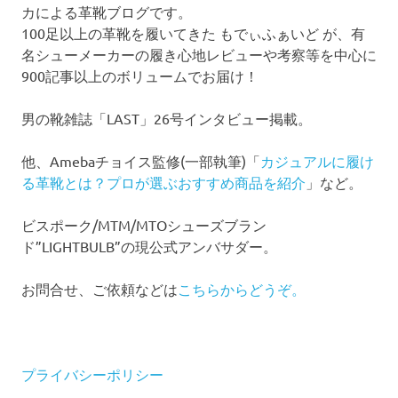
カによる革靴ブログです。
100足以上の革靴を履いてきた もでぃふぁいど が、有
名シューメーカーの履き心地レビューや考察等を中心に
900記事以上のボリュームでお届け！
男の靴雑誌「LAST」26号インタビュー掲載。
他、Amebaチョイス監修(一部執筆)「
カジュアルに履け
る革靴とは？プロが選ぶおすすめ商品を紹介
」など。
ビスポーク/MTM/MTOシューズブラン
ド”LIGHTBULB”の現公式アンバサダー。
お問合せ、ご依頼などは
こちらからどうぞ。
プライバシーポリシー