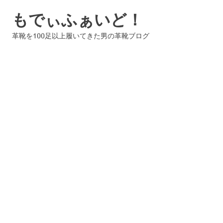
コ
もでぃふぁいど！
ン
テ
革靴を100足以上履いてきた男の革靴ブログ
ン
ツ
へ
ス
キ
ッ
プ