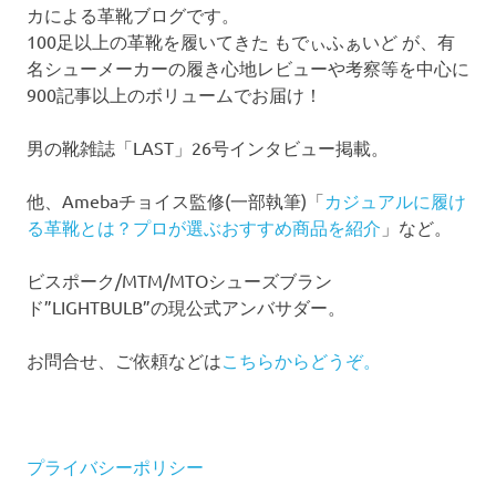
カによる革靴ブログです。
100足以上の革靴を履いてきた もでぃふぁいど が、有
名シューメーカーの履き心地レビューや考察等を中心に
900記事以上のボリュームでお届け！
男の靴雑誌「LAST」26号インタビュー掲載。
他、Amebaチョイス監修(一部執筆)「
カジュアルに履け
る革靴とは？プロが選ぶおすすめ商品を紹介
」など。
ビスポーク/MTM/MTOシューズブラン
ド”LIGHTBULB”の現公式アンバサダー。
お問合せ、ご依頼などは
こちらからどうぞ。
プライバシーポリシー