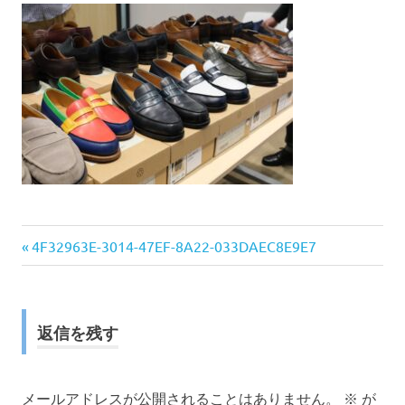
前
投
4F32963E-3014-47EF-8A22-033DAEC8E9E7
の
稿
記
事:
ナ
返信を残す
ビ
ゲ
メールアドレスが公開されることはありません。
※
が