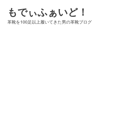
コ
もでぃふぁいど！
ン
テ
革靴を100足以上履いてきた男の革靴ブログ
ン
ツ
へ
ス
キ
ッ
プ