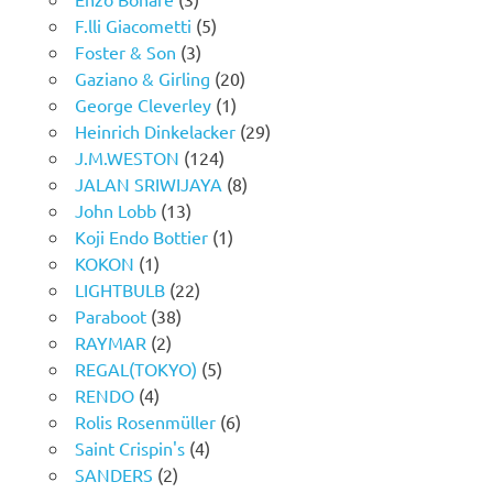
F.lli Giacometti
(5)
Foster & Son
(3)
Gaziano & Girling
(20)
George Cleverley
(1)
Heinrich Dinkelacker
(29)
J.M.WESTON
(124)
JALAN SRIWIJAYA
(8)
John Lobb
(13)
Koji Endo Bottier
(1)
KOKON
(1)
LIGHTBULB
(22)
Paraboot
(38)
RAYMAR
(2)
REGAL(TOKYO)
(5)
RENDO
(4)
Rolis Rosenmüller
(6)
Saint Crispin's
(4)
SANDERS
(2)