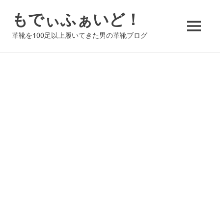
コ
もでぃふぁいど！
ン
テ
MENU
革靴を100足以上履いてきた男の革靴ブログ
ン
ツ
へ
ス
キ
ッ
プ