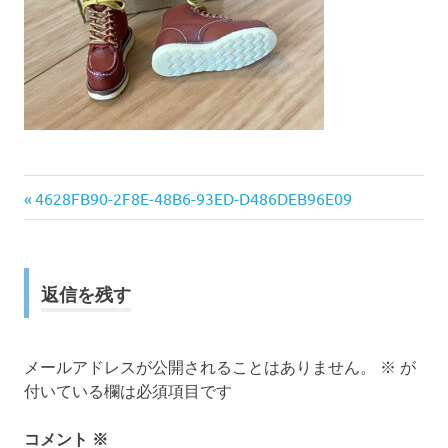
前
投
4628FB90-2F8E-48B6-93ED-D486DEB96E09
の
稿
記
事:
ナ
返信を残す
ビ
ゲ
メールアドレスが公開されることはありません。
※
が
付いている欄は必須項目です
ー
コメント
※