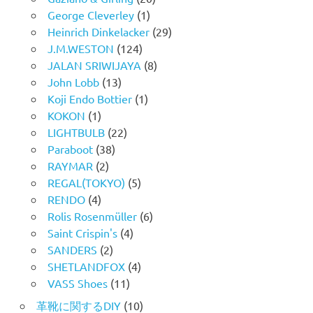
George Cleverley
(1)
Heinrich Dinkelacker
(29)
J.M.WESTON
(124)
JALAN SRIWIJAYA
(8)
John Lobb
(13)
Koji Endo Bottier
(1)
KOKON
(1)
LIGHTBULB
(22)
Paraboot
(38)
RAYMAR
(2)
REGAL(TOKYO)
(5)
RENDO
(4)
Rolis Rosenmüller
(6)
Saint Crispin's
(4)
SANDERS
(2)
SHETLANDFOX
(4)
VASS Shoes
(11)
革靴に関するDIY
(10)