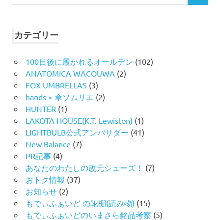
索
索
対
象:
カテゴリー
100日後に履かれるオールデン
(102)
ANATOMICA WACOUWA
(2)
FOX UMBRELLAS
(3)
hands × 傘ソムリエ
(2)
HUNTER
(1)
LAKOTA HOUSE(K.T. Lewiston)
(1)
LIGHTBULB公式アンバサダー
(41)
New Balance
(7)
PR記事
(4)
あなたのわたしの改元シューズ！
(7)
おトク情報
(37)
お知らせ
(2)
もでぃふぁいど の靴棚(読み物)
(15)
もでぃふぁいどのいまさら銘品考察
(5)