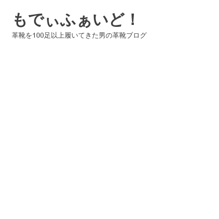
コ
もでぃふぁいど！
ン
テ
革靴を100足以上履いてきた男の革靴ブログ
ン
ツ
へ
ス
キ
ッ
プ