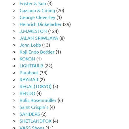
Foster & Son
(3)
Gaziano & Girling
(20)
George Cleverley
(1)
Heinrich Dinkelacker
(29)
J.M.WESTON
(124)
JALAN SRIWIJAYA
(8)
John Lobb
(13)
Koji Endo Bottier
(1)
KOKON
(1)
LIGHTBULB
(22)
Paraboot
(38)
RAYMAR
(2)
REGAL(TOKYO)
(5)
RENDO
(4)
Rolis Rosenmüller
(6)
Saint Crispin's
(4)
SANDERS
(2)
SHETLANDFOX
(4)
VASS Shoes
(11)