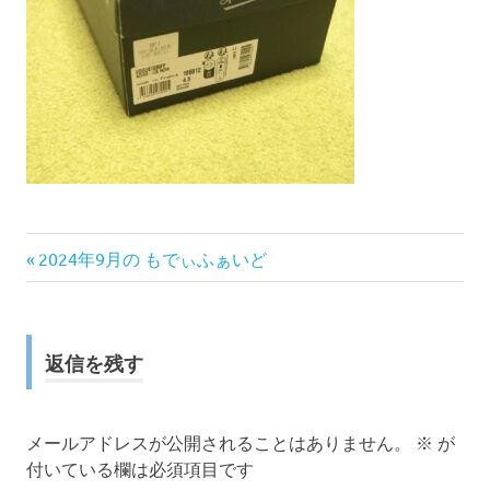
前
投
2024年9月の もでぃふぁいど
の
稿
記
事:
ナ
返信を残す
ビ
ゲ
メールアドレスが公開されることはありません。
※
が
付いている欄は必須項目です