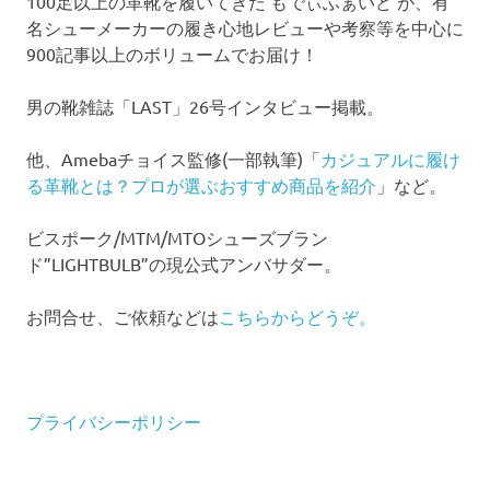
100足以上の革靴を履いてきた もでぃふぁいど が、有
名シューメーカーの履き心地レビューや考察等を中心に
900記事以上のボリュームでお届け！
男の靴雑誌「LAST」26号インタビュー掲載。
他、Amebaチョイス監修(一部執筆)「
カジュアルに履け
る革靴とは？プロが選ぶおすすめ商品を紹介
」など。
ビスポーク/MTM/MTOシューズブラン
ド”LIGHTBULB”の現公式アンバサダー。
お問合せ、ご依頼などは
こちらからどうぞ。
プライバシーポリシー