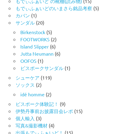
もでぃふぁいど の靴棚(読み物)
(15)
もでぃふぁいどのいまさら銘品考察
(5)
カバン
(1)
サンダル
(20)
Birkenstock
(5)
FOOTWORKS
(2)
Island Slipper
(6)
Jutta Neumann
(6)
OOFOS
(1)
ビスポークサンダル
(1)
シューケア
(119)
ソックス
(2)
idé homme
(2)
ビスポーク体験記！
(9)
伊勢丹事前お披露目会レポ
(15)
個人輸入
(3)
写真&撮影機材
(4)
出張もでぃふぁいど！
(15)