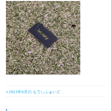
前
投
2023年6月の もでぃふぁいど
の
稿
記
事: