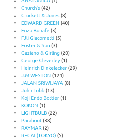
Church's
(42)
Crockett & Jones
(8)
EDWARD GREEN
(40)
Enzo Bonafe
(3)
F.lli Giacometti
(5)
Foster & Son
(3)
Gaziano & Girling
(20)
George Cleverley
(1)
Heinrich Dinkelacker
(29)
J.M.WESTON
(124)
JALAN SRIWIJAYA
(8)
John Lobb
(13)
Koji Endo Bottier
(1)
KOKON
(1)
LIGHTBULB
(22)
Paraboot
(38)
RAYMAR
(2)
REGAL(TOKYO)
(5)