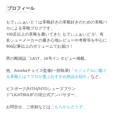
カ
イ
プロフィール
ブ
もでぃふぁいど！は革靴好きの革靴好きのための革靴バ
カによる革靴ブログです。
100足以上の革靴を履いてきた もでぃふぁいど が、有
名シューメーカーの履き心地レビューや考察等を中心に
900記事以上のボリュームでお届け！
男の靴雑誌「LAST」26号インタビュー掲載。
他、Amebaチョイス監修(一部執筆)「
カジュアルに履け
る革靴とは？プロが選ぶおすすめ商品を紹介
」など。
ビスポーク/MTM/MTOシューズブラン
ド”LIGHTBULB”の現公式アンバサダー。
お問合せ、ご依頼などは
こちらからどうぞ。