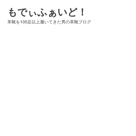
コ
もでぃふぁいど！
ン
テ
革靴を100足以上履いてきた男の革靴ブログ
ン
ツ
へ
ス
キ
ッ
プ