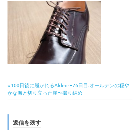
前
投
100日後に履かれるAlden〜76日目:オールデンの穏や
の
かな海と切り立った崖〜撮り納め
稿
記
事:
ナ
返信を残す
ビ
ゲ