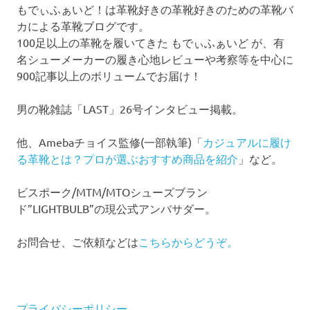
もでぃふぁいど！は革靴好きの革靴好きのための革靴バ
カによる革靴ブログです。
100足以上の革靴を履いてきた もでぃふぁいど が、有
名シューメーカーの履き心地レビューや考察等を中心に
900記事以上のボリュームでお届け！
男の靴雑誌「LAST」26号インタビュー掲載。
他、Amebaチョイス監修(一部執筆)「
カジュアルに履け
る革靴とは？プロが選ぶおすすめ商品を紹介
」など。
ビスポーク/MTM/MTOシューズブラン
ド”LIGHTBULB”の現公式アンバサダー。
お問合せ、ご依頼などは
こちらからどうぞ。
プライバシーポリシー