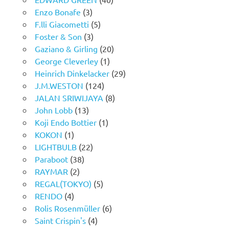
Enzo Bonafe
(3)
F.lli Giacometti
(5)
Foster & Son
(3)
Gaziano & Girling
(20)
George Cleverley
(1)
Heinrich Dinkelacker
(29)
J.M.WESTON
(124)
JALAN SRIWIJAYA
(8)
John Lobb
(13)
Koji Endo Bottier
(1)
KOKON
(1)
LIGHTBULB
(22)
Paraboot
(38)
RAYMAR
(2)
REGAL(TOKYO)
(5)
RENDO
(4)
Rolis Rosenmüller
(6)
Saint Crispin's
(4)