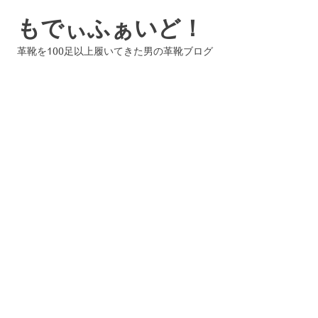
コ
もでぃふぁいど！
ン
テ
革靴を100足以上履いてきた男の革靴ブログ
ン
ツ
へ
ス
キ
ッ
プ