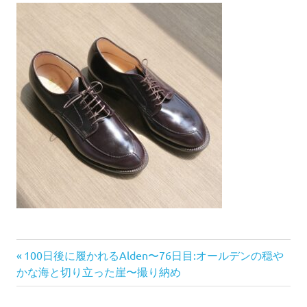
前
投
100日後に履かれるAlden〜76日目:オールデンの穏や
の
かな海と切り立った崖〜撮り納め
稿
記
事: