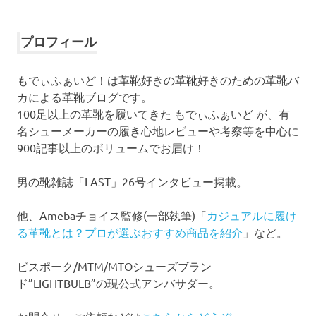
ー
カ
イ
プロフィール
ブ
もでぃふぁいど！は革靴好きの革靴好きのための革靴バ
カによる革靴ブログです。
100足以上の革靴を履いてきた もでぃふぁいど が、有
名シューメーカーの履き心地レビューや考察等を中心に
900記事以上のボリュームでお届け！
男の靴雑誌「LAST」26号インタビュー掲載。
他、Amebaチョイス監修(一部執筆)「
カジュアルに履け
る革靴とは？プロが選ぶおすすめ商品を紹介
」など。
ビスポーク/MTM/MTOシューズブラン
ド”LIGHTBULB”の現公式アンバサダー。