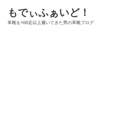
コ
もでぃふぁいど！
ン
テ
革靴を100足以上履いてきた男の革靴ブログ
ン
ツ
へ
ス
キ
ッ
プ