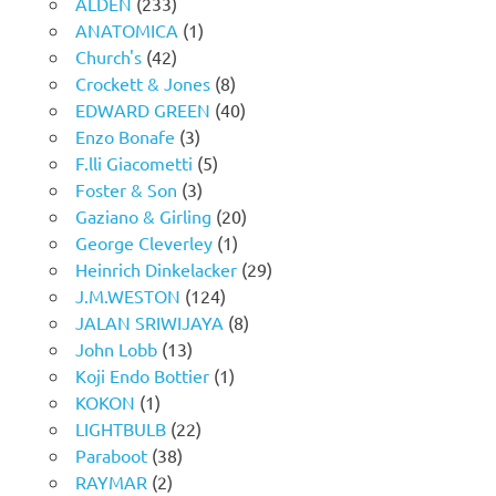
ALDEN
(233)
ANATOMICA
(1)
Church's
(42)
Crockett & Jones
(8)
EDWARD GREEN
(40)
Enzo Bonafe
(3)
F.lli Giacometti
(5)
Foster & Son
(3)
Gaziano & Girling
(20)
George Cleverley
(1)
Heinrich Dinkelacker
(29)
J.M.WESTON
(124)
JALAN SRIWIJAYA
(8)
John Lobb
(13)
Koji Endo Bottier
(1)
KOKON
(1)
LIGHTBULB
(22)
Paraboot
(38)
RAYMAR
(2)