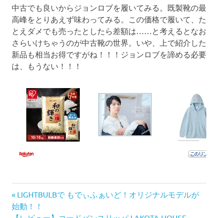
中古でも良いからジョンロブを履いてみる。既製靴の最
高峰をとりあえず味わってみる。この価格で履いて、た
とえダメでも売ったとしたら差額は……と考えるとなお
さらいけちゃうのが中古靴の世界。いや、上で紹介した
新品も相当お得ですがね！！！ジョンロブを諦める必要
は、もうない！！！
前
投
LIGHTBULBで もでぃふぁいど！オリジナルモデルが
の
始動！！
次
記
【レビュー】コードバンスリッパ LAKOTA HOUSE