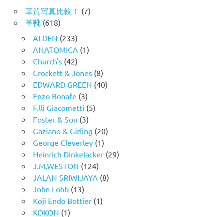
革質写真比較！
(7)
革靴
(618)
ALDEN
(233)
ANATOMICA
(1)
Church's
(42)
Crockett & Jones
(8)
EDWARD GREEN
(40)
Enzo Bonafe
(3)
F.lli Giacometti
(5)
Foster & Son
(3)
Gaziano & Girling
(20)
George Cleverley
(1)
Heinrich Dinkelacker
(29)
J.M.WESTON
(124)
JALAN SRIWIJAYA
(8)
John Lobb
(13)
Koji Endo Bottier
(1)
KOKON
(1)