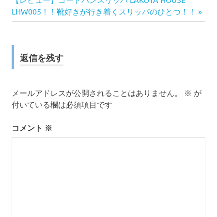
稿
の
事:
LHW005！！靴好きが行き着くスリッパのひとつ！！
ナ
記
事:
ビ
ゲ
返信を残す
ー
メールアドレスが公開されることはありません。
※
が
シ
付いている欄は必須項目です
ョ
コメント
※
ン