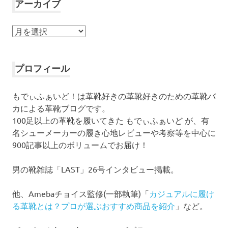
アーカイブ
ア
ー
カ
イ
プロフィール
ブ
もでぃふぁいど！は革靴好きの革靴好きのための革靴バ
カによる革靴ブログです。
100足以上の革靴を履いてきた もでぃふぁいど が、有
名シューメーカーの履き心地レビューや考察等を中心に
900記事以上のボリュームでお届け！
男の靴雑誌「LAST」26号インタビュー掲載。
他、Amebaチョイス監修(一部執筆)「
カジュアルに履け
る革靴とは？プロが選ぶおすすめ商品を紹介
」など。