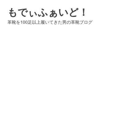
コ
もでぃふぁいど！
ン
テ
革靴を100足以上履いてきた男の革靴ブログ
ン
ツ
へ
ス
キ
ッ
プ