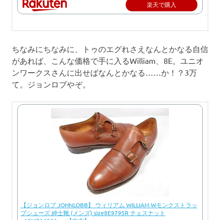
楽天で購入
ちなみにちなみに、トゥのエグれさえなんとかなる自信
があれば、こんな価格で手に入るWilliam、8E。ユニオ
ンワークスさんに出せばなんとかなる……か！？3万
て。ジョンロブやぞ。
【ジョンロブ JOHNLOBB】 ウィリアム WILLIAM Wモンクストラッ
プシューズ 紳士靴 (メンズ) size8E9795R チェスナット