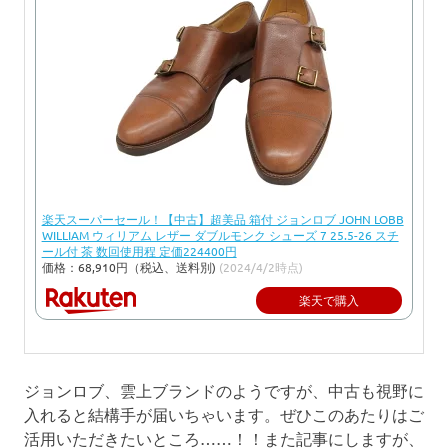
楽天スーパーセール！【中古】超美品 箱付 ジョンロブ JOHN LOBB
WILLIAM ウィリアム レザー ダブルモンク シューズ 7 25.5-26 スチ
ール付 茶 数回使用程 定価224400円
価格：68,910円（税込、送料別)
(2024/4/2時点)
楽天で購入
ジョンロブ、雲上ブランドのようですが、中古も視野に
入れると結構手が届いちゃいます。ぜひこのあたりはご
活用いただきたいところ……！！また記事にしますが、