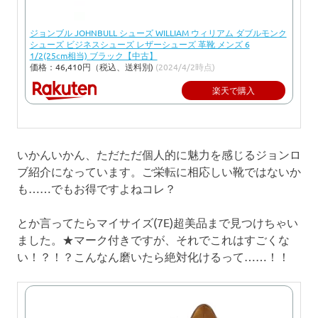
ジョンブル JOHNBULL シューズ WILLIAM ウィリアム ダブルモンク
シューズ ビジネスシューズ レザーシューズ 革靴 メンズ 6
1/2(25cm相当) ブラック【中古】
価格：46,410円（税込、送料別)
(2024/4/2時点)
楽天で購入
いかんいかん、ただただ個人的に魅力を感じるジョンロ
ブ紹介になっています。ご栄転に相応しい靴ではないか
も……でもお得ですよねコレ？
とか言ってたらマイサイズ(7E)超美品まで見つけちゃい
ました。★マーク付きですが、それでこれはすごくな
い！？！？こんなん磨いたら絶対化けるって……！！