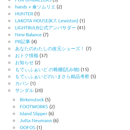
hands × 傘ソムリエ
(2)
HUNTER
(1)
LAKOTA HOUSE(K.T. Lewiston)
(1)
LIGHTBULB公式アンバサダー
(41)
New Balance
(7)
PR記事
(4)
あなたのわたしの改元シューズ！
(7)
おトク情報
(37)
お知らせ
(2)
もでぃふぁいど の靴棚(読み物)
(15)
もでぃふぁいどのいまさら銘品考察
(5)
カバン
(1)
サンダル
(20)
Birkenstock
(5)
FOOTWORKS
(2)
Island Slipper
(6)
Jutta Neumann
(6)
OOFOS
(1)