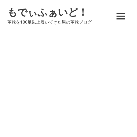
コ
もでぃふぁいど！
ン
テ
MENU
革靴を100足以上履いてきた男の革靴ブログ
ン
ツ
へ
ス
キ
ッ
プ