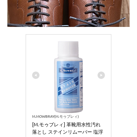
M.MOWBRAY(M.モゥブレィ)
[M.モゥブレィ] 革靴用水性汚れ
落とし ステインリムーバー 塩浮