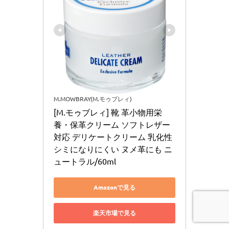
M.MOWBRAY(M.モゥブレィ)
[M.モゥブレィ] 靴 革小物用栄
養・保革クリーム ソフトレザー
対応 デリケートクリーム 乳化性 
シミになりにくい ヌメ革にも ニ
ュートラル/60ml
Amazonで見る
楽天市場で見る