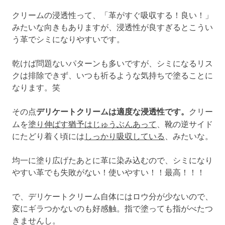
クリームの浸透性って、「革がすぐ吸収する！良い！」
みたいな向きもありますが、浸透性が良すぎるとこうい
う革でシミになりやすいです。
乾けば問題ないパターンも多いですが、シミになるリス
クは排除できず、いつも祈るような気持ちで塗ることに
なります。笑
その点
デリケートクリームは適度な浸透性です。
クリー
ムを
塗り伸ばす猶予はじゅうぶんあって
、靴の逆サイド
にたどり着く頃には
しっかり吸収している
、みたいな。
均一に塗り広げたあとに革に染み込むので、シミになり
やすい革でも失敗がない！使いやすい！！最高！！！
で、デリケートクリーム自体にはロウ分が少ないので、
変にギラつかないのも好感触。指で塗っても指がべたつ
きませんし。