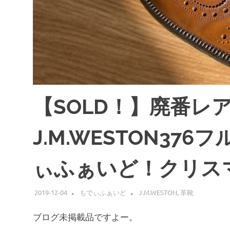
【SOLD！】廃番レ
J.M.WESTON37
ぃふぁいど！クリス
2019-12-04
もでぃふぁいど
J.M.WESTON
,
革靴
ブログ未掲載品ですよー。