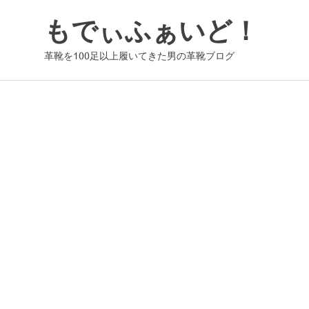
コ
もでぃふぁいど！
ン
テ
革靴を100足以上履いてきた男の革靴ブログ
ン
ツ
へ
ス
キ
ッ
プ