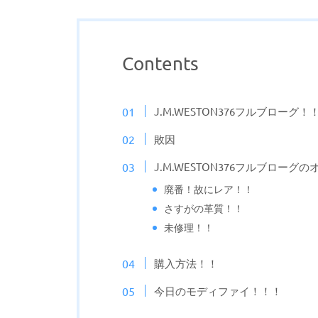
Contents
J.M.WESTON376フルブローグ！
敗因
J.M.WESTON376フルブロー
廃番！故にレア！！
さすがの革質！！
未修理！！
購入方法！！
今日のモディファイ！！！