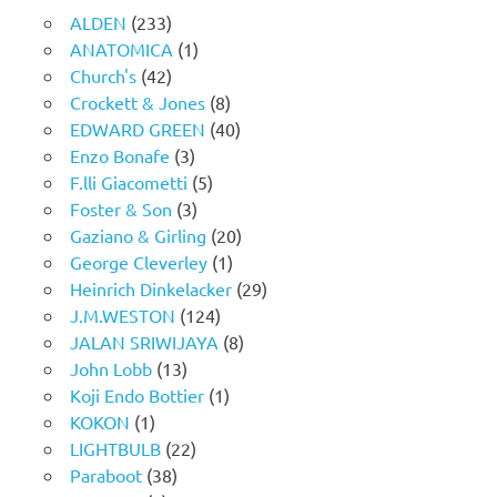
ALDEN
(233)
ANATOMICA
(1)
Church's
(42)
Crockett & Jones
(8)
EDWARD GREEN
(40)
Enzo Bonafe
(3)
F.lli Giacometti
(5)
Foster & Son
(3)
Gaziano & Girling
(20)
George Cleverley
(1)
Heinrich Dinkelacker
(29)
J.M.WESTON
(124)
JALAN SRIWIJAYA
(8)
John Lobb
(13)
Koji Endo Bottier
(1)
KOKON
(1)
LIGHTBULB
(22)
Paraboot
(38)