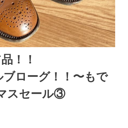
ア品！！
6フルブローグ！！〜もで
マスセール③