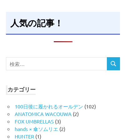
人気の記事！
検
検
索
索
対
象:
カテゴリー
100日後に履かれるオールデン
(102)
ANATOMICA WACOUWA
(2)
FOX UMBRELLAS
(3)
hands × 傘ソムリエ
(2)
HUNTER
(1)