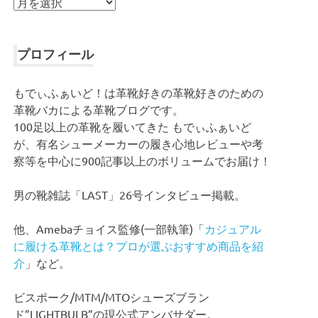
ア
ー
カ
イ
プロフィール
ブ
もでぃふぁいど！は革靴好きの革靴好きのための
革靴バカによる革靴ブログです。
100足以上の革靴を履いてきた もでぃふぁいど
が、有名シューメーカーの履き心地レビューや考
察等を中心に900記事以上のボリュームでお届け！
男の靴雑誌「LAST」26号インタビュー掲載。
他、Amebaチョイス監修(一部執筆)「
カジュアル
に履ける革靴とは？プロが選ぶおすすめ商品を紹
介
」など。
ビスポーク/MTM/MTOシューズブラン
ド”LIGHTBULB”の現公式アンバサダー。