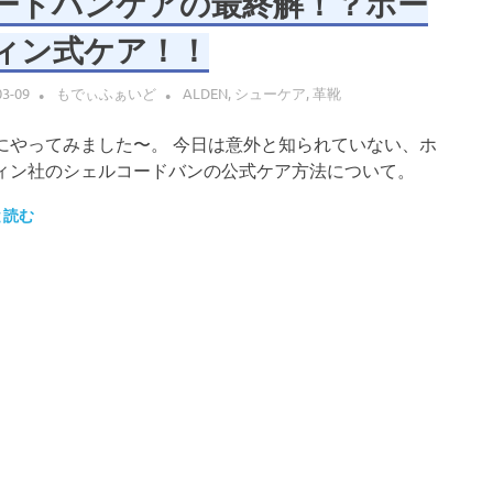
ードバンケアの最終解！？ホー
ィン式ケア！！
03-09
もでぃふぁいど
ALDEN
,
シューケア
,
革靴
にやってみました〜。 今日は意外と知られていない、ホ
ィン社のシェルコードバンの公式ケア方法について。
と読む