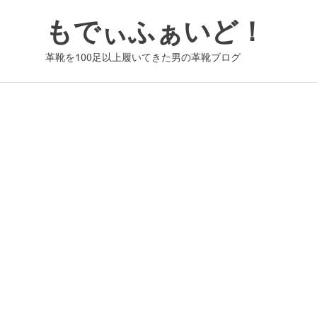
コ
もでぃふぁいど！
ン
テ
革靴を100足以上履いてきた男の革靴ブログ
ン
ツ
へ
ス
キ
ッ
プ