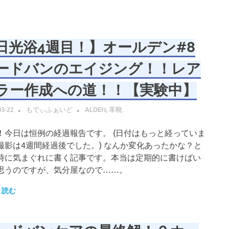
日光浴4週目！】オールデン#8
ードバンのエイジング！！レア
ラー作成への道！！【実験中】
03-22
もでぃふぁいど
ALDEN
,
革靴
！今日は恒例の経過報告です。 (日付はもっと経っていま
撮影は4週間経過後でした。) なんか変化あったかな？と
時に気まぐれに書く記事です。本当は定期的に書けばい
思うのですが、気分屋なので……。
と読む