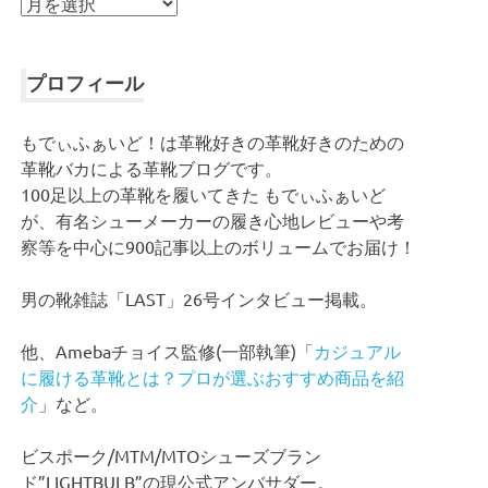
ア
ー
カ
イ
プロフィール
ブ
もでぃふぁいど！は革靴好きの革靴好きのための
革靴バカによる革靴ブログです。
100足以上の革靴を履いてきた もでぃふぁいど
が、有名シューメーカーの履き心地レビューや考
察等を中心に900記事以上のボリュームでお届け！
男の靴雑誌「LAST」26号インタビュー掲載。
他、Amebaチョイス監修(一部執筆)「
カジュアル
に履ける革靴とは？プロが選ぶおすすめ商品を紹
介
」など。
ビスポーク/MTM/MTOシューズブラン
ド”LIGHTBULB”の現公式アンバサダー。