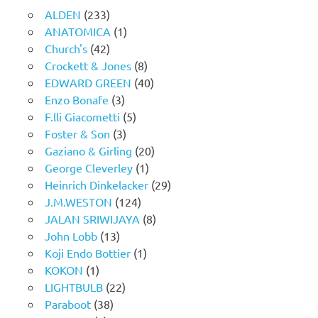
ALDEN
(233)
ANATOMICA
(1)
Church's
(42)
Crockett & Jones
(8)
EDWARD GREEN
(40)
Enzo Bonafe
(3)
F.lli Giacometti
(5)
Foster & Son
(3)
Gaziano & Girling
(20)
George Cleverley
(1)
Heinrich Dinkelacker
(29)
J.M.WESTON
(124)
JALAN SRIWIJAYA
(8)
John Lobb
(13)
Koji Endo Bottier
(1)
KOKON
(1)
LIGHTBULB
(22)
Paraboot
(38)