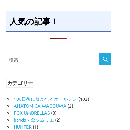
人気の記事！
検
検
索
索
対
象:
カテゴリー
100日後に履かれるオールデン
(102)
ANATOMICA WACOUWA
(2)
FOX UMBRELLAS
(3)
hands × 傘ソムリエ
(2)
HUNTER
(1)