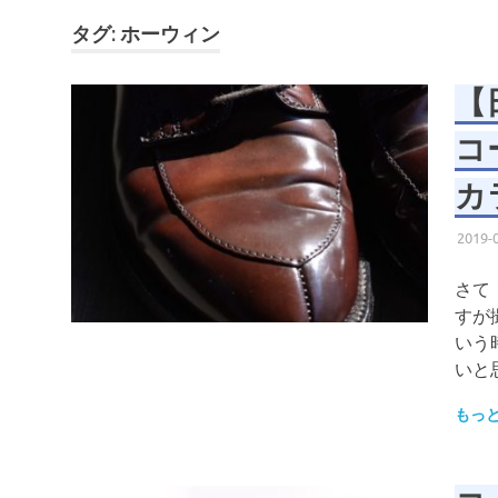
タグ:
ホーウィン
【
コ
カ
2019-
さて
すが
いう
いと
もっ