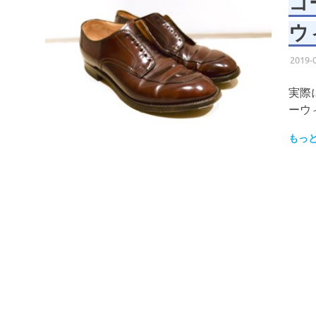
コ
ウ
2019-
実際
ーウ
もっ